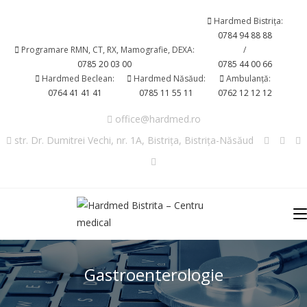
Hardmed Bistrița:
0784 94 88 88
Programare RMN, CT, RX, Mamografie, DEXA:
/
0785 20 03 00
0785 44 00 66
Hardmed Beclean:
Hardmed Năsăud:
Ambulanță:
0764 41 41 41
0785 11 55 11
0762 12 12 12
office@hardmed.ro
str. Dr. Dumitrei Vechi, nr. 1A, Bistrița, Bistrița-Năsăud
Gastroenterologie