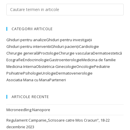
CATEGORII ARTICOLE
Ghiduri pentru analize
Ghiduri pentru investigații
Ghiduri pentru interventii
Ghiduri pacienți
Cardiologie
Chirurgie generală
Proctologie
Chirurgie vasculara
Dermatoestetică
Ecografie
Endocrinologie
Gastroenterologie
Medicina de familie
Medicina Interna
Obstetrica-Ginecologie
Oncologie
Pediatrie
Psihiatrie
Psihologie
Urologie
Dermatovenerologie
Asociatia Mana cu Mana
Parteneri
ARTICOLE RECENTE
Microneedling Nanopore
Regulament Campanie„Scrisoare catre Mos Craciun”, 18-22
decembrie 2023