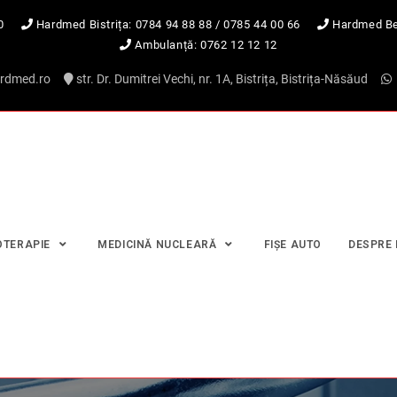
0
Hardmed Bistrița:
0784 94 88 88
/
0785 44 00 66
Hardmed Be
Ambulanță:
0762 12 12 12
rdmed.ro
str. Dr. Dumitrei Vechi, nr. 1A, Bistrița, Bistrița-Năsăud
OTERAPIE
MEDICINĂ NUCLEARĂ
FIȘE AUTO
DESPRE