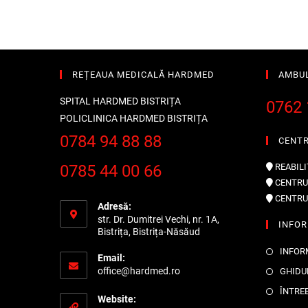
REȚEAUA MEDICALĂ HARDMED
AMBU
SPITAL HARDMED BISTRIȚA
0762 
POLICLINICA HARDMED BISTRIȚA
0784 94 88 88
CENT
0785 44 00 66
REABILI
CENTRU
CENTRU
Adresă:
str. Dr. Dumitrei Vechi, nr. 1A,
INFOR
Bistrița, Bistrița-Năsăud
INFOR
Email:
office@hardmed.ro
GHIDU
ÎNTRE
Website: