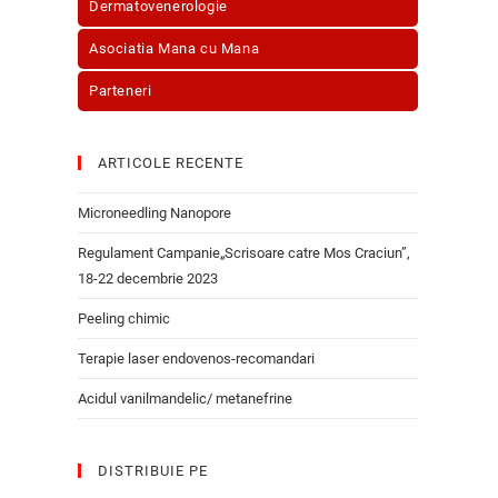
Dermatovenerologie
Asociatia Mana cu Mana
Parteneri
ARTICOLE RECENTE
Microneedling Nanopore
Regulament Campanie„Scrisoare catre Mos Craciun”,
18-22 decembrie 2023
Peeling chimic
Terapie laser endovenos-recomandari
Acidul vanilmandelic/ metanefrine
DISTRIBUIE PE