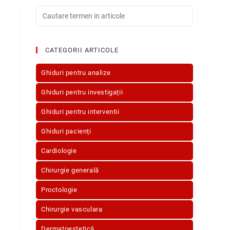
CATEGORII ARTICOLE
Ghiduri pentru analize
Ghiduri pentru investigații
Ghiduri pentru interventii
Ghiduri pacienți
Cardiologie
Chirurgie generală
Proctologie
Chirurgie vasculara
Dermatoestetică