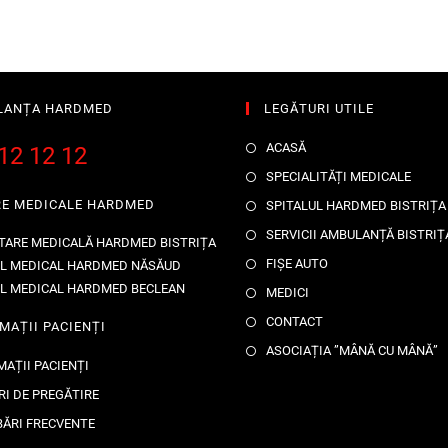
LANȚA HARDMED
LEGĂTURI UTILE
ACASĂ
12 12 12
SPECIALITĂȚI MEDICALE
RE MEDICALE HARDMED
SPITALUL HARDMED BISTRIȚA
SERVICII AMBULANȚĂ BISTRIȚ
TARE MEDICALĂ HARDMED BISTRIȚA
FIȘE AUTO
L MEDICAL HARDMED NĂSĂUD
L MEDICAL HARDMED BECLEAN
MEDICI
CONTACT
MAȚII PACIENȚI
ASOCIAȚIA ”MÂNĂ CU MÂNĂ”
MAȚII PACIENȚI
RI DE PREGĂTIRE
BĂRI FRECVENTE