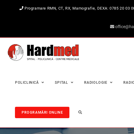
Programare RMN, CT, RX, Mamografie, DEXA:
0785 20 03 0
office@ha
POLICLINICĂ
SPITAL
RADIOLOGIE
RADI
PROGRAMĂRI ONLINE