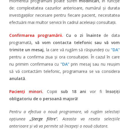
momentul programării poate suferi
modificări
, în funcție
de: complexitatea cazurilor anterioare, numărul și durata
investigațiilor necesare pentru fiecare pacient, necesitatea
efectuării mai multor servicii în cadrul aceleiași consultații.
Confirmarea programării.
Cu o zi înainte
de data
programată
, vă vom contacta telefonic sau vă vom
trimite un mesaj
, la care vă rugăm să răspundeți cu
"DA"
pentru a confirma ziua și ora consultației. În cazul în care
nu primim confirmarea cu
"DA
"
prin mesaj sau nu reușim
să vă contactăm telefonic, programarea se va considera
anulată
.
Pacienți minori.
Copiii
sub 18 ani
vor fi
însoțiți
obligatoriu de o persoană majoră
!
Pentru a efectua o nouă programare, vă rugăm selectați
opțiunea
„Șterge filtre”.
Aceasta va reseta selecțiile
anterioare și vă va permite să începeți o nouă căutare.