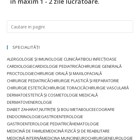
în maxim 1 - 2 zile lucrătoare.
SPECIALITĂȚI
ALERGOLOGIE ȘI IMUNOLOGIE CLINICĂ
ATI
BOLI INFECȚIOASE
CARDIOLOGIE
CARDIOLOGIE PEDIATRICĂ
CHIRURGIE GENERALĂ
PROCTOLOGIE
CHIRURGIE ORALĂ ȘI MAXILOFACIALĂ
CHIRURGIE PEDIATRICĂ
CHIRURGIE PLASTICĂ ȘI REPARATORIE
CHIRURGIE ESTETICĂ
CHIRURGIE TORACICĂ
CHIRURGIE VASCULARĂ
DERMATOESTETICĂ ȘI COSMETOLOGIE MEDICALĂ
DERMATOVENEROLOGIE
DIABET ZAHARAT,NUTRIȚIE ȘI BOLI METABOLICE
ECOGRAFIE
ENDOCRINOLOGIE
GASTROENTEROLOGIE
GASTROENTEROLOGIE PEDIATRICĂ
HEMATOLOGIE
MEDICINĂ DE FAMILIE
MEDICINĂ FIZICĂ ȘI DE REABILITARE
MEDICINĂ INTERNĂ
MEDICINA MUNCII
NEUROCHIRURGIE
NEUROLOGIE