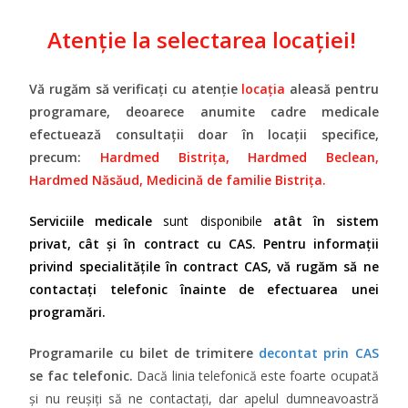
Atenție la selectarea locației!
Vă rugăm să verificați cu atenție
locația
aleasă pentru
programare,
deoarece anumite cadre medicale
efectuează consultații doar în locații specifice,
precum:
Hardmed Bistrița, Hardmed Beclean,
Hardmed Năsăud,
Medicină de familie
Bistrița.
Serviciile medicale
sunt disponibile
atât în sistem
privat, cât și în
contract cu CAS
.
P
entru informații
privind
specialitățile în contract CAS, vă rugăm să ne
contactați telefonic înainte de efectuarea unei
programări.
Programarile cu bilet de trimitere
decontat prin CAS
se fac telefonic.
Dacă linia telefonică este foarte ocupată
și nu reușiți să ne contactați, dar apelul dumneavoastră