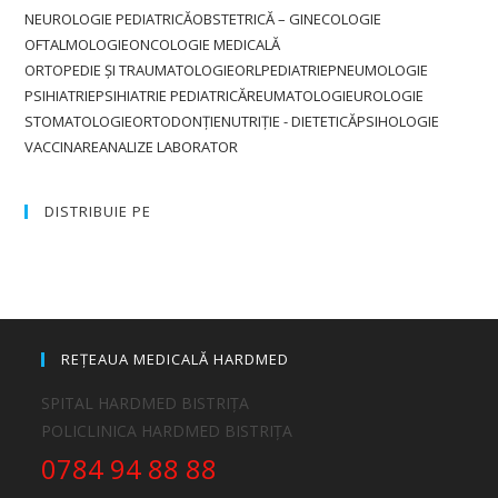
NEUROLOGIE PEDIATRICĂ
OBSTETRICĂ – GINECOLOGIE
OFTALMOLOGIE
ONCOLOGIE MEDICALĂ
ORTOPEDIE ȘI TRAUMATOLOGIE
ORL
PEDIATRIE
PNEUMOLOGIE
PSIHIATRIE
PSIHIATRIE PEDIATRICĂ
REUMATOLOGIE
UROLOGIE
STOMATOLOGIE
ORTODONȚIE
NUTRIȚIE - DIETETICĂ
PSIHOLOGIE
VACCINARE
ANALIZE LABORATOR
DISTRIBUIE PE
REȚEAUA MEDICALĂ HARDMED
SPITAL HARDMED BISTRIȚA
POLICLINICA HARDMED BISTRIȚA
0784 94 88 88