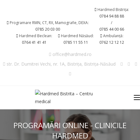
Hardmed Bistrița:
0784 94 88 88
Programare RMN, CT, RX, Mamografie, DEXA:
/
0785 20 03 00
0785 44 00 66
Hardmed Beclean:
Hardmed Năsăud:
Ambulanță:
0764 41 41 41
0785 11 55 11
0762 12 12 12
office@hardmed.ro
str. Dr. Dumitrei Vechi, nr. 1A, Bistrița, Bistrița-Năsăud
PROGRAMĂRI ONLINE - CLINICILE
HARDMED