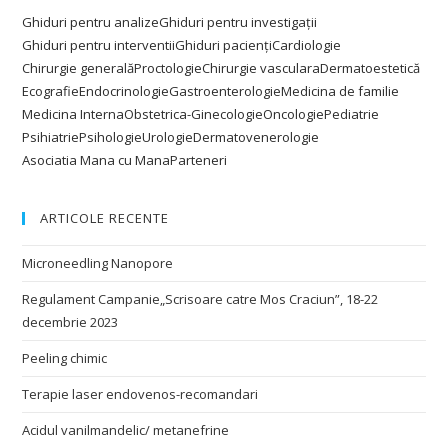
Ghiduri pentru analize
Ghiduri pentru investigații
Ghiduri pentru interventii
Ghiduri pacienți
Cardiologie
Chirurgie generală
Proctologie
Chirurgie vasculara
Dermatoestetică
Ecografie
Endocrinologie
Gastroenterologie
Medicina de familie
Medicina Interna
Obstetrica-Ginecologie
Oncologie
Pediatrie
Psihiatrie
Psihologie
Urologie
Dermatovenerologie
Asociatia Mana cu Mana
Parteneri
ARTICOLE RECENTE
Microneedling Nanopore
Regulament Campanie„Scrisoare catre Mos Craciun”, 18-22
decembrie 2023
Peeling chimic
Terapie laser endovenos-recomandari
Acidul vanilmandelic/ metanefrine