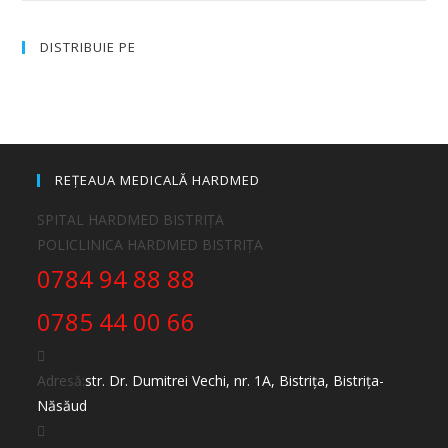
DISTRIBUIE PE
REȚEAUA MEDICALĂ HARDMED
SPITAL HARDMED BISTRIȚA
POLICLINICA HARDMED BISTRIȚA
0784 94 88 88
0785 44 00 66
Adresă:
str. Dr. Dumitrei Vechi, nr. 1A, Bistrița, Bistrița-
Năsăud