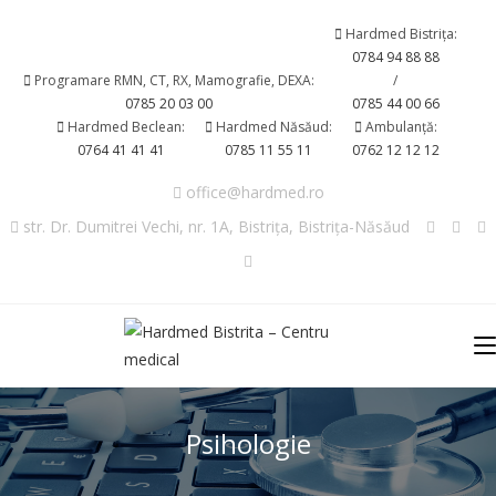
Hardmed Bistrița:
0784 94 88 88
Programare RMN, CT, RX, Mamografie, DEXA:
/
0785 20 03 00
0785 44 00 66
Hardmed Beclean:
Hardmed Năsăud:
Ambulanță:
0764 41 41 41
0785 11 55 11
0762 12 12 12
office@hardmed.ro
str. Dr. Dumitrei Vechi, nr. 1A, Bistrița, Bistrița-Năsăud
Psihologie